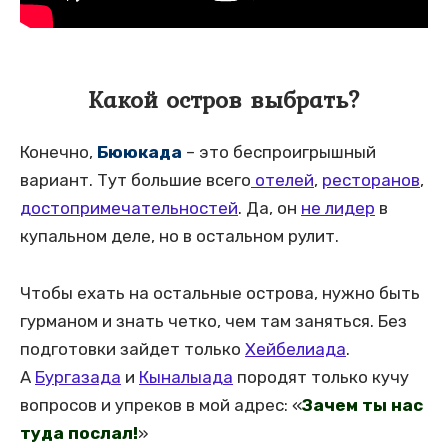
Какой остров выбрать?
Конечно,
Бююкада
– это беспроигрышный
вариант. Тут большие всего
отелей
,
ресторанов
,
достопримечательностей
. Да, он
не лидер
в
купальном деле, но в остальном рулит.
Чтобы ехать на остальные острова, нужно быть
гурманом и знать четко, чем там заняться. Без
подготовки зайдет только
Хейбелиада
.
А
Бургазада
и
Кыналыада
породят только кучу
вопросов и упреков в мой адрес: «
Зачем ты нас
туда послал!
»