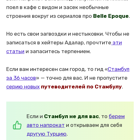
поел в кафе с видом и засек необычные
строения вокруг из сериалов про
Belle Epoque
.
Но есть свои загвоздки и нестыковки. Чтобы не
записаться в хейтеры Адалар, прочтите
эти
статьи
и запаситесь терпением.
Если вам интересен сам город, то гид «
Стамбул
за 36 часов
» — точно для вас. И не пропустите
серию новых
путеводителей по Стамбулу
.
Если и
Стамбул не для вас
, то
берем
авто напрокат
и открываем для себя
другую Турцию
.