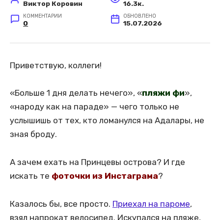
Виктор Коровин
16.3к.
КОММЕНТАРИИ
ОБНОВЛЕНО
0
15.07.2026
Приветствую, коллеги!
«Больше 1 дня делать нечего», «
пляжи фи
»,
«народу как на параде» — чего только не
услышишь от тех, кто ломанулся на Адалары, не
зная броду.
А зачем ехать на Принцевы острова? И где
искать те
фоточки из Инстаграма
?
Казалось бы, все просто.
Приехал на пароме
,
взял напрокат велосипед. Искупался на пляже,