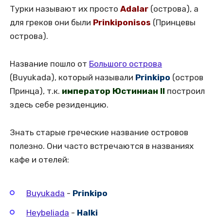
Турки называют их просто
Adalar
(острова), а
для греков они были
Prinkiponisos
(Принцевы
острова).
Название пошло от
Большого острова
(Buyukada), который называли
Prinkipo
(остров
Принца), т.к.
император Юстиниан II
построил
здесь себе резиденцию.
Знать старые греческие название островов
полезно. Они часто встречаются в названиях
кафе и отелей:
Buyukada
-
Prinkipo
Heybeliada
-
Halki