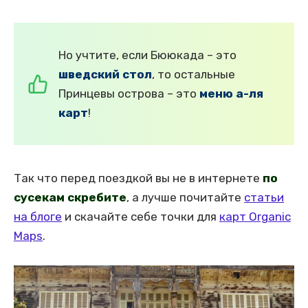
Но учтите, если Бююкада – это
шведский стол
, то остальные
Принцевы острова – это
меню а-ля
карт
!
Так что перед поездкой вы не в интернете
по
сусекам скребите
, а лучше почитайте
статьи
на блоге
и скачайте себе точки для
карт Organic
Maps
.