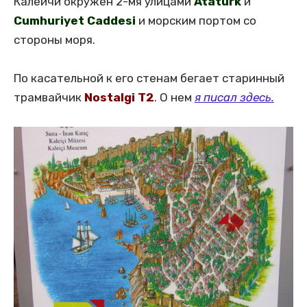
Калейчи окружен 2-мя улицами
Ataturk
и
Cumhuriyet Caddesi
и морским портом со
стороны моря.
По касательной к его стенам бегает старинный
трамвайчик
Nostalgi T2
. О нем
я писал здесь.