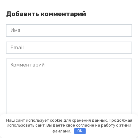
Добавить комментарий
Имя
*
Email
*
Комментарий
Наш сайт использует cookie для хранения данных. Продолжая
использовать сайт, Вы даете свое согласие на работу с этими
файлами.
OK
Сохранить моё имя, email и адрес сайта в этом браузере
для последующих моих комментариев.