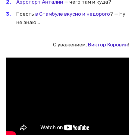
Аэропорт Анталии
— чего там и куда?
Поесть
в Стамбуле вкусно и недорого
? — Ну
не знаю...
С уважением,
Виктор Коровин
!