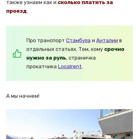
также узнаем как и
сколько платить за
проезд
.
Про транспорт
Стамбула
и
Анталии
в
отдельных статьях. Тем, кому
срочно
нужно за руль
, страничка
прокатчика
Localrent
.
А мы начнем!