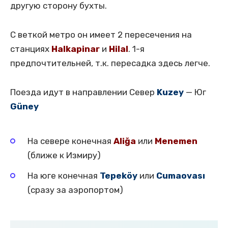
другую сторону бухты.
С веткой метро он имеет 2 пересечения на
станциях
Halkapinar
и
Hilal
. 1-я
предпочтительней, т.к. пересадка здесь легче.
Поезда идут в направлении Север
Kuzey
— Юг
Güney
На севере конечная
Aliğa
или
Menemen
(ближе к Измиру)
На юге конечная
Tepeköy
или
Cumaovası
(сразу за аэропортом)