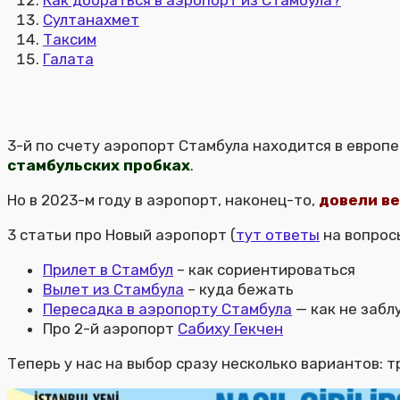
Как добраться в аэропорт из Стамбула?
Султанахмет
Таксим
Галата
3-й по счету аэропорт Стамбула находится в европе
стамбульских пробках
.
Но в 2023-м году в аэропорт, наконец-то,
довели ве
3 статьи про Новый аэропорт (
тут ответы
на вопрос
Прилет в Стамбул
– как сориентироваться
Вылет из Стамбула
– куда бежать
Пересадка в аэропорту Стамбула
— как не забл
Про 2-й аэропорт
Сабиху Гекчен
Теперь у нас на выбор сразу несколько вариантов: т