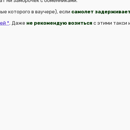
лат ни заморочек с обменниками.
ые которого в ваучере), если
самолет задерживае
ей *
. Даже
не рекомендую возиться
с этими такси 