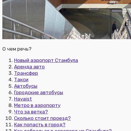
О чем речь?
Новый аэропорт Стамбула
Аренда авто
Трансфер
Такси
Автобусы
Городские автобусы
Havaist
Метро в аэропорту
Что за ветка?
Сколько стоит проезд?
Как попасть в город?